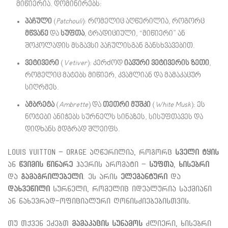
მიწიერია. დომინირებს:
პაჩული
(
Patchouli
): რომელიც აღწერილია, როგორც
მწვანე
და
სუფთა
, ტრადიციული, “მიწიერი” ან
შოკოლადის მსგავსი პაჩულისგან განსხვავებით.
ვეტივერი
(
Vetiver
): კერძოდ
იავური ვეტივერის ზეთი
,
რომელიც მატებს მიწიერ, კვამლიან და მამაკაცურ
სიღრმეს.
ამბრეტა
(
Ambrette
) და
თეთრი მუშკი
(
White Musk
): ეს
ნოტები ანიჭებს სურნელს სინაზეს, სისუფთავეს და
დიდხანს მდგრად შლეიფს.
Louis Vuitton – Orage აღწერილია, როგორც
სველი ტყის
ან
წვიმის წინარე
ჰაერის არომატი –
სუფთა
,
ხისებრი
და
გამაგრილებელი
. ეს არის
ელეგანტური
და
დახვეწილი
სურნელი, რომელიც იდეალურია საქმიანი
ან ნახევრად-ოფიციალური ღონისძიებებისთვის.
თუ თქვენ ეძებთ
მამაკაცის სუნამოს
ძლიერი, ხისებრი