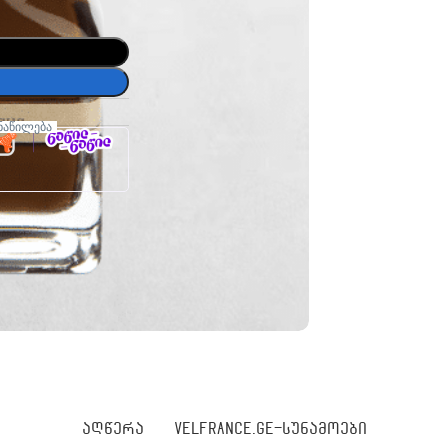
ნაწილება
ᲐᲦᲬᲔᲠᲐ
VELFRANCE.GE-ᲡᲣᲜᲐᲛᲝᲔᲑᲘ