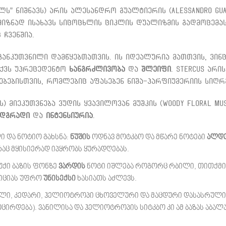
ს” ნიშნავს) არის ალესანდრო გუალტიერის (Alessandro Gual
მიზნად ისახავს სიცოცხლის ციკლის დუალიზმის გადმოცემას
 ჩვენშია.
 განკუთვნილი დამწყებთათვის. ის იდეალურია მათთვის, ვინ
აქვს უპრეცედენტო
ხანგრძლივობა
და
შლეიფი
. Stercus არ
ებებისთვის, რომლებიც აფასებენ ნიშა-პარფიუმერიის სიღრ
) მიეკუთვნება ვუდის ყვავილოვან მუშკის (Woody Floral Musk
მდგრადი
და
ინტენსიურია
.
ი და ნოტიო გახსნა:
ნუშის
ოდნავ მოტკბო და მწარე ნოტები
ალდე
რაც მყისიერად იპყრობს ყურადღებას.
მუქი ბაზის ფონზე
ვარდის
ნოტი იშლება როგორც რბილი, თითქმის
ზიციას უფრო
უნისექსი
ხასიათს აძლევს.
ვანილი, კედარი, ჰელიოტროპი ცხოველური და მაცდური დასასრული
ირდება). ვანილისა და ჰელიოტროპის სიტკბო კი ამ ბაზას აბალა