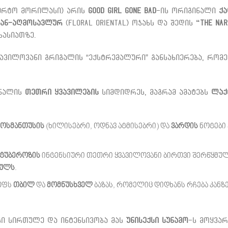
ბერტო მორილასი) არის
Good Girl Gone Bad
-ის ორიგინალი
ქა
ვან-აღმოსავლურ
(Floral Oriental) ოჯახს და შედის
“The Nar
ხასიათზე.
ვავილოვანი გრიგალის “ექსტრემალური” განსახიერება, რო
ინალის
თეთრი ყვავილების
სიმდიდრეს, მაგრამ ამატებს
ლაქ
ოსმანთუსის
(ხილისებრი, ოდნავ ატმისებრი) და
ვარდის
ნოტები 
ტუბეროზის
ინტენსიური თეთრი ყვავილოვანი ბირთვი შერწყმუ
ნულს
.
ოფს
თბილ
და
მომნუსხველ
ბაზას, რომელიც დიდხანს რჩება კან
ისი სირთულე და ინტენსივობა მას
უნისექსი სუნამო
-ს მოყვა