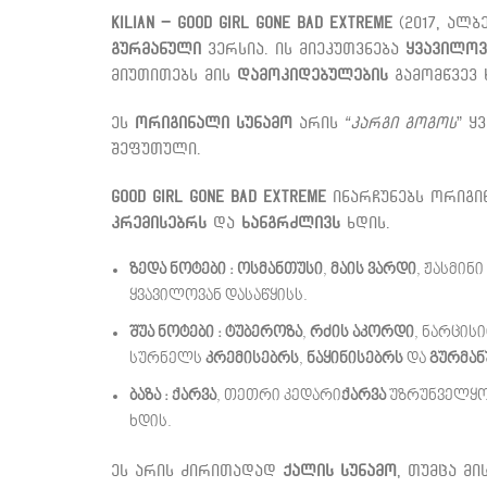
Kilian – Good Girl Gone Bad Extreme
(2017, ალ
გურმანული
ვერსია. ის მიეკუთვნება
ყვავილო
მიუთითებს მის
დამოკიდებულების
გამომწვევ 
ეს
ორიგინალი სუნამო
არის
“კარგი გოგოს
” ყ
შეფუთული.
Good Girl Gone Bad Extreme
ინარჩუნებს ორიგ
კრემისებრს
და
ხანგრძლივს
ხდის.
ზედა ნოტები :
ოსმანთუსი
,
მაის ვარდი
, ჟასმინი
ყვავილოვან დასაწყისს.
შუა ნოტები :
ტუბეროზა
,
რძის აკორდი
, ნარცისი
სურნელს
კრემისებრს
,
ნაყინისებრს
და
გურმა
ბაზა :
ქარვა
, თეთრი კედარი
ქარვა
უზრუნველყ
ხდის.
ეს არის ძირითადად
ქალის სუნამო
, თუმცა მ