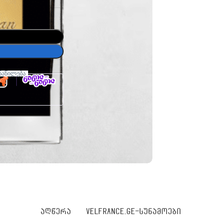
ნაწილება
ᲐᲦᲬᲔᲠᲐ
VELFRANCE.GE-ᲡᲣᲜᲐᲛᲝᲔᲑᲘ