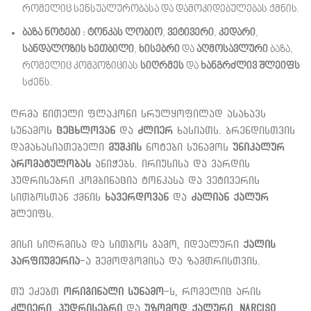
რომელიც სენსუალურობასა და დამოკიდებულებას ქმნის.
ბაზა ნოტები :
ტონკას ლობიო
,
ვეტივერი
,
კედარი
,
სანდალოზის ხე
თბილი
,
ხისებრი
და
აღმოსავლური
ბაზა,
რომელიც კომპოზიციას
სიღრმეს
და
ხანგრძლივ შლეიფს
სძენს.
ღრმა წითელი ფლაკონი სრულყოფილად ასახავს
სუნამოს
ცეცხლოვან
და
ძლიერ
ხასიათს. ბრენდისთვის
დამახასიათებელი
მუშკის
ნოტები სუნამოს
უნიკალურ
არომატულობას
ანიჭებს. ირიუსისა და ვარდის
პუდრისებრი კომბინაცია ტონკასა და ვეტივერის
სითბოსთან ქმნის
ხავერდოვან
და
ძალიან ქალურ
შლეიფს.
მისი სიღრმისა და სითბოს გამო, იდეალური
ქალის
პარფიუმერია
-ა შემოდგომისა და ზამთრისთვის.
თუ ეძებთ
ორიგინალი სუნამო
-ს, რომელიც არის
ძლიერი
,
პუდრისებრი
და
უზომოდ ქალური
,
Narciso