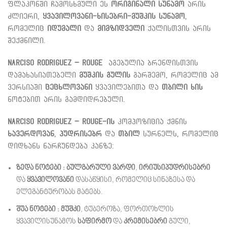
ფლაკონში ჩამოსხმული ეს
ორიგინალი სუნამო
არის
ძლიერი,
ყვავილოვანი-ხისებრი-მუშკის სუნამო
,
რომელიც
იდუმალი
და
მიმზიდველი
ქალისთვის არის
შექმნილი.
Narciso Rodriguez – Rouge
აგებულია ბრენდისთვის
დამახასიათებელი
მუშკის გულის
გარშემო, რომელიც ამ
ვერსიაში
ცეცხლოვანი
ყვავილებითა და
თბილი ხის
ნოტებით არის გამდიდრებული.
Narciso Rodriguez – Rouge-ის
კომპოზიცია ქმნის
ხავერდოვან
,
პუდრისებრ
და
თბილ
სურნელს, რომელიც
დიდხანს ნარჩუნდება კანზე:
ზედა ნოტები :
ბულგარული ვარდი
,
ირიუსი
პუდრისებრი
და
ყვავილოვანი
დასაწყისი, რომელიც სინაზესა და
ელეგანტურობას მატებს.
შუა ნოტები :
მუშკი
, ტუბეროზა, ფორთოხლის
ყვავილისუნამოს
საფირმო
და
კრემისებრი
გული,