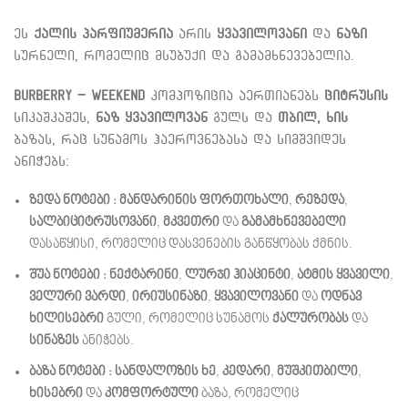
ეს
ქალის პარფიუმერია
არის
ყვავილოვანი
და
ნაზი
სურნელი, რომელიც მსუბუქი და გამამხნევებელია.
Burberry – Weekend
კომპოზიცია აერთიანებს
ციტრუსის
სიკაშკაშეს,
ნაზ ყვავილოვან
გულს და
თბილ, ხის
ბაზას, რაც სუნამოს ჰაეროვნებასა და სიმშვიდეს
ანიჭებს:
ზედა ნოტები :
მანდარინის ფორთოხალი
,
რეზედა
,
სალბი
ციტრუსოვანი
,
მკვეთრი
და
გამამხნევებელი
დასაწყისი, რომელიც დასვენების განწყობას ქმნის.
შუა ნოტები :
ნექტარინი
,
ლურჯი ჰიაცინტი
,
ატმის ყვავილი
,
ველური ვარდი
,
ირიუსი
ნაზი
,
ყვავილოვანი
და
ოდნავ
ხილისებრი
გული, რომელიც სუნამოს
ქალურობას
და
სინაზეს
ანიჭებს.
ბაზა ნოტები :
სანდალოზის ხე
,
კედარი
,
მუშკი
თბილი
,
ხისებრი
და
კომფორტული
ბაზა, რომელიც