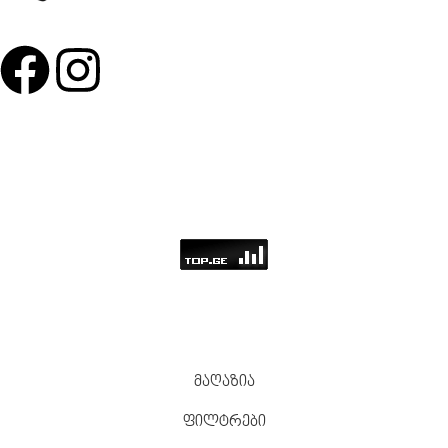
წესები და პირობები
კონფიდენციალურობის პოლიტიკა
დაბრუნების პოლიტიკა
კონტაქტი
© 2025 Vel France-სუნამოების
ონლაინ მაღაზია. All rights
reserved.
მაღაზია
ფილტრები