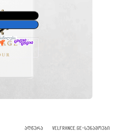
ნაწილება
ᲐᲦᲬᲔᲠᲐ
VELFRANCE.GE-ᲡᲣᲜᲐᲛᲝᲔᲑᲘ