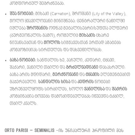
კომფორტულ შეგრძნებას.
შუა ნოტები:
მიხაკი (Carnation), შროშანი (Lily of the Valley),
ჟოლო ყვავილოვანი მინიშნება: ცენტრალური ნაწილში
იშლება
შროშანის
ოდნავ მეტალისებრი/სუფთა ელფერი
(ბურჟეონალის გამო), რომელიც
მიხაკის
ცხარე
ნიუანსებთან და
ჟოლოს
სიმჟავესთან ერთად ამატებს
კომპოზიციას სირთულეს და დახვეწილობას.
ბაზა ნოტები:
სანდალის ხე, პაჩული, კედარი, ტყავი,
შაქარი, ვანილი თბილი და
გრძელვადიანი
დასასრული:
ბაზა არის მდიდარი,
მერქნოვანი
და
ტყავის
ელემენტებით
გაჯერებული.
სანდალის ხისა
და
კედრის
ნოტები
უზრუნველყოფს სირბილეს, ხოლო
ვანილისა
და
შაქრის
კომბინაცია ტოვებს დამოკიდებულებას იწვევდა ტკბილ,
თბილ კვალს.
Orto Parisi – Seminalis
-ის უნიკალური პროფილი მას