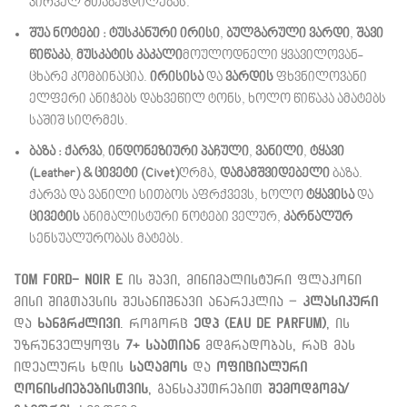
პირველ შთაბეჭდილებას.
შუა ნოტები :
ტუსკანური ირისი
,
ბულგარული ვარდი
,
შავი
წიწაკა
,
მუსკატის კაკალი
მოულოდნელი ყვავილოვან-
ცხარე კომბინაცია.
ირისისა
და
ვარდის
ფხვნილოვანი
ელფერი ანიჭებს დახვეწილ ტონს, ხოლო წიწაკა ამატებს
საშიშ სიღრმეს.
ბაზა :
ქარვა
,
ინდონეზიური პაჩული
,
ვანილი
,
ტყავი
(Leather) & ცივეტი (Civet)
ღრმა,
დამამშვიდებელი
ბაზა.
ქარვა და ვანილი სითბოს აფრქვევს, ხოლო
ტყავისა
და
ცივეტის
ანიმალისტური ნოტები ველურ,
კარნალურ
სენსუალურობას მატებს.
Tom Ford- Noir E
ის შავი, მინიმალისტური ფლაკონი
მისი შიგთავსის შესანიშნავი ანარეკლია –
კლასიკური
და
ხანგრძლივი
.
როგორც
ედპ (Eau de Parfum)
, ის
უზრუნველყოფს
7+ საათიან
მდგრადობას, რაც მას
იდეალურს ხდის
საღამოს
და
ოფიციალური
ღონისძიებებისთვის
, განსაკუთრებით
შემოდგომა/