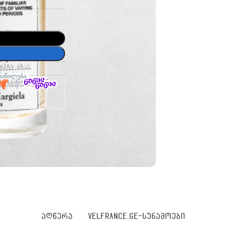
ნაწილება
ᲐᲦᲬᲔᲠᲐ
VELFRANCE.GE-ᲡᲣᲜᲐᲛᲝᲔᲑᲘ