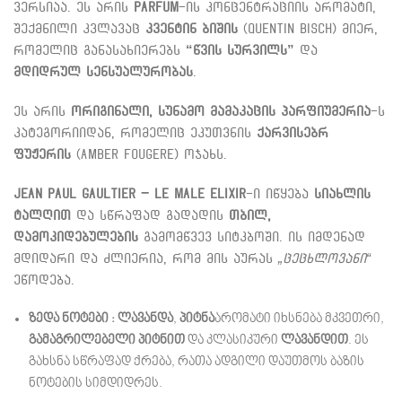
ვერსიაა. ეს არის
Parfum
-ის კონცენტრაციის არომატი,
შექმნილი კვლავაც
კვენტინ ბიშის
(Quentin Bisch) მიერ,
რომელიც განასახიერებს
“წვის სურვილს”
და
მდიდრულ სენსუალურობას
.
ეს არის
ორიგინალი, სუნამო
მამაკაცის პარფიუმერია
-ს
კატეგორიიდან, რომელიც ეკუთვნის
ქარვისებრ
ფუჟერის
(Amber Fougere) ოჯახს.
Jean Paul Gaultier – Le Male Elixir
-ი იწყება
სიახლის
ტალღით
და სწრაფად გადადის
თბილ,
დამოკიდებულების
გამომწვევ სიტკბოში. ის იმდენად
მდიდარი და ძლიერია, რომ მის აურას
„ცეცხლოვანი“
ეწოდება.
ზედა ნოტები : ლავანდა
,
პიტნა
არომატი იხსნება მკვეთრი,
გამაგრილებელი პიტნით
და კლასიკური
ლავანდით
. ეს
გახსნა სწრაფად ქრება, რათა ადგილი დაუთმოს ბაზის
ნოტების სიმდიდრეს.