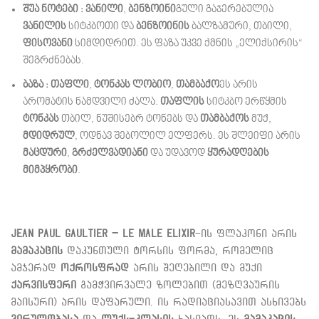
შუა ნოტები :
ვანილი
,
ბენზოინი
გული გაჯერებულია
ვანილის
სიტკბოთი და
ბენზოინის
ბალზამური, თბილი,
ფისოვანი
სიმდიდრით. ეს ფაზა უკვე ქმნის „ელიქსირის“
შეგრძნებას.
ბაზა :
თაფლი
,
ტონკას ლობიო
,
თამბაქო
ეს არის
არომატის ნამდვილი ძალა.
თაფლის
სიტკბო ერწყმის
ტონკას
თბილ, ნუშისებრ ტონებს და
თამბაქოს
მუქ,
მდიდრულ
, ოდნავ შებოლილ ელფერს. ეს შლეიფი არის
მაცდური
,
გრძელვადიანი
და უდავოდ
ყურადღების
მიმპყრობი
.
Jean Paul Gaultier –
Le
Male Elixir
-ის ფლაკონი არის
მამაკაცის
დაკუნთული ტორსის ფორმა, რომელიც
ამჯერად
ოქროსფრად
არის შეღებილი და მუქი
ქარვისფერი
გამჭვირვალე ზოლებით (მეზღვაურის
მაისური) არის დაფარული. ის რადიაციასავით ასხივებს
ვირულობასა
და
ლუქს-კლასის
ხასიათს. ეს
მამაკაცის