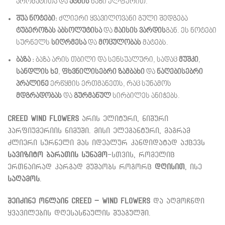
არომატითა და
ატმის
ნაზი ელფერით.
შუა ნოტები:
ძლიერი ყვავილოვანი გული შედგება
ტუბეროზას აბსოლუტისა
და
მაისის ვარდის
გან. ეს ნოტები
სურნელს
სიღრმესა
და
მოცულობას
მატებს.
ბაზა :
ბაზა არის თბილი და სენსუალური, სადაც
მუშკი
,
სანდლის ხე
,
ფხვნილისებრი ზამბახი
და
ნაღებისებრი
პრალინე
ერწყმის ერთმანეთს, რაც სუნამოს
მდგრადობას
და
გურმანულ
სირბილეს ანიჭებს.
Creed Wind Flowers
არის ელიტური, ნიშური
პარფიუმერიის ნიმუში. მისი ელეგანტური, მაგრამ
ძლიერი სურნელი მას იდეალურ კანდიდატად აქცევს
სავიზიტო ბარათის სუნამო
-სთვის, რომელიც
ერთნაირად კარგად მუშაობს როგორც
დღისით
, ისე
საღამოს
.
შეიძინე ონლაინ
Creed – Wind Flowers
და აღმოჩნდი
ყვავილების დღესასწაულის შუაგულში.