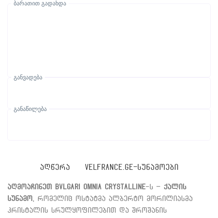
ბარათით გადახდა
განვადება
განაწილება
ᲐᲦᲬᲔᲠᲐ
VELFRANCE.GE-ᲡᲣᲜᲐᲛᲝᲔᲑᲘ
აღმოაჩინეთ Bvlgari Omnia Crystalline
-ს –
ქალის
სუნამო
, რომელიც ოსტატმა ალბერტო მორილიასმა
კრისტალის სრულყოფილებით და შროშანის