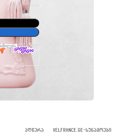
ნაწილება
ᲐᲦᲬᲔᲠᲐ
VELFRANCE.GE-ᲡᲣᲜᲐᲛᲝᲔᲑᲘ