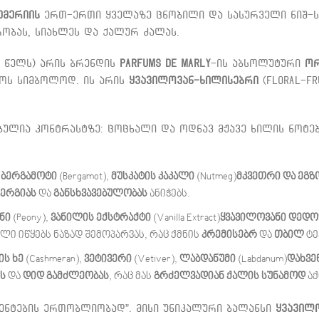
უმერიის
ერთ-ერთი ყველაზე ცნობილი და სასურველი ნიშ-ს
რობას, სიახლეს და ქალურ ძალას.
7 წელს) არის ბრენდის
Parfums de Marly
-ის აბსოლუტური
ორ
ოს სიმბოლოდ.
ის არის
ყვავილოვან-ხილისებრი
(Floral-Fr
ბულია კონტრასტზე: ცოცხალი და ოდნავ მჟავე ხილის ნოტ
,
ბერგამოტი
(Bergamot),
მუსკატის კაკალი
(Nutmeg)
მკვეთრი და ეგზ
ნერგიას
და
განსხვავებულობას
ანიჭებს.
ნი
(Peony),
ვანილის ექსტრაქტი
(Vanilla Extract)
ყვავილოვანი დედ
ლი იწყებს ნაზად შემოპარვას, რაც ქმნის
კრემისებრ
და
თბილ
ტე
ის ხე
(Cashmeran),
ვეტივერი
(Vetiver),
ლაბდანუმი
(Labdanum)
დახვე
ს
და
დიდ გამძლეობას
, რაც მას
გრძელვადიან ქალის სუნამოდ
აქ
ნტების ერთობლიობად”. მისი უნიკალური ბალანსი
ყვავილ