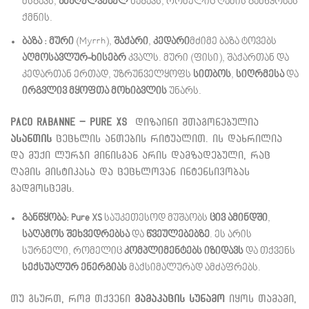
მსგავს,
ამაღელვებელ
ნაზავს, რომელიც ღამის განწყობას
ქმნის.
ბაზა : მური
(Myrrh),
შაქარი
,
კედარი
მძიმე ბაზა ტოვებს
აღმოსავლურ-ხისებრ
კვალს. მური (ფისი), შაქართან და
კედართან ერთად, უზრუნველყოფს
სითბოს
,
სიღრმესა
და
ირგვლივ მყოფთა მოხიბვლის
უნარს.
Paco Rabanne – Pure XS
დიზაინი შთაგონებულია
ასანთის
ცეცხლის ანთების რიტუალით. ის დახრილია
და მუქი ლურჯი მინისგან არის დამზადებული, რაც
ღამის მისტიკასა და ცეცხლოვან ინტენსივობას
გადმოსცემს.
განწყობა:
Pure XS
საუკეთესოდ მუშაობს
ცივ ამინდში
,
საღამოს შეხვედრებსა
და
წვეულებებზე
. ეს არის
სურნელი, რომელიც
კომპლიმენტებს იზიდავს
და თქვენს
სექსუალურ ენერგიას
მაქსიმალურად ამძაფრებს.
თუ გსურთ, რომ თქვენი
მამაკაცის სუნამო
იყოს თამამი,