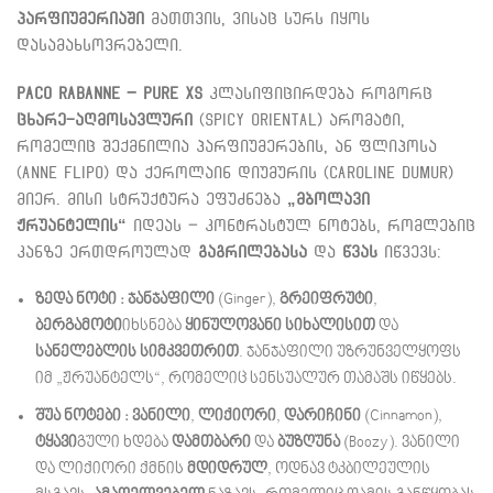
პარფიუმერიაში
მათთვის, ვისაც სურს იყოს
დასამახსოვრებელი.
Paco Rabanne – Pure XS
კლასიფიცირდება როგორც
ცხარე-აღმოსავლური
(Spicy Oriental) არომატი,
რომელიც შექმნილია პარფიუმერების, ან ფლიპოსა
(
Anne Flipo
) და ქეროლაინ დიუმურის (
Caroline Dumur
)
მიერ. მისი სტრუქტურა ეფუძნება
„მბოლავი
ჟრუანტელის“
იდეას – კონტრასტულ ნოტებს, რომლებიც
კანზე ერთდროულად
გაგრილებასა
და
წვას
იწვევს:
ზედა ნოტი : ჯანჯაფილი
(Ginger),
გრეიფრუტი
,
ბერგამოტი
იხსნება
ყინულოვანი სიხალისით
და
სანელებლის სიმკვეთრით
. ჯანჯაფილი უზრუნველყოფს
იმ „ჟრუანტელს“, რომელიც სენსუალურ თამაშს იწყებს.
შუა ნოტები : ვანილი
,
ლიქიორი
,
დარიჩინი
(Cinnamon),
ტყავი
გული ხდება
დამთბარი
და
ბუზღუნა
(Boozy). ვანილი
და ლიქიორი ქმნის
მდიდრულ
, ოდნავ ტკბილეულის