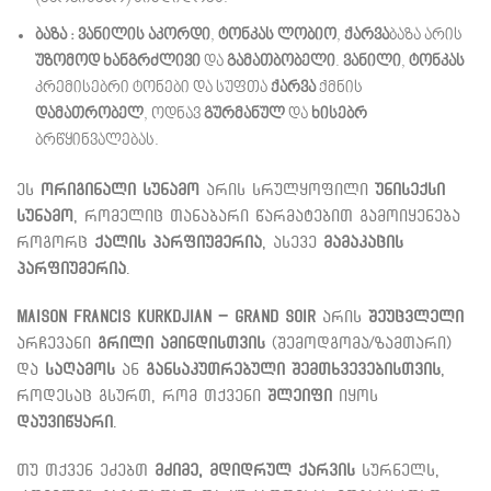
ბაზა : ვანილის აკორდი
,
ტონკას ლობიო
,
ქარვა
ბაზა არის
უზომოდ ხანგრძლივი
და
გამათბობელი
.
ვანილი
,
ტონკას
კრემისებრი ტონები და სუფთა
ქარვა
ქმნის
დამათრობელ
, ოდნავ
გურმანულ
და
ხისებრ
ბრწყინვალებას.
ეს
ორიგინალი სუნამო
არის სრულყოფილი
უნისექსი
სუნამო
, რომელიც თანაბარი წარმატებით გამოიყენება
როგორც
ქალის პარფიუმერია
, ასევე
მამაკაცის
პარფიუმერია
.
Maison Francis Kurkdjian – Grand Soir
არის
შეუცვლელი
არჩევანი
გრილი ამინდისთვის
(შემოდგომა/ზამთარი)
და
საღამოს
ან
განსაკუთრებული შემთხვევებისთვის
,
როდესაც გსურთ, რომ თქვენი
შლეიფი
იყოს
დაუვიწყარი
.
თუ თქვენ ეძებთ
მძიმე, მდიდრულ ქარვის
სურნელს,