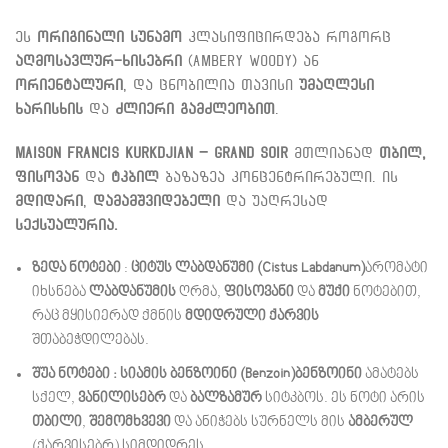
ეს
ორიგინალი სუნამო
კლასიფიცირდება როგორც
აღმოსავლურ-ხისებრი
(Ambery Woody) ან
ორიენტალური
, და ცნობილია თავისი
უმაღლესი
ხარისხის
და
ძლიერი გამძლეობით
.
Maison Francis Kurkdjian – Grand Soir
მთლიანად
თბილ,
ფისოვან
და
ტკბილ
ბაზაზეა კონცენტრირებული.
ის
მდიდარი
,
დამამშვიდებელი
და უაღრესად
სექსუალურია.
ზედა ნოტები
:
ციტუს ლაბდანუმი (Cistus Labdanum)
არომატი
იხსნება
ლაბდანუმის
ღრმა,
ფისოვანი
და
მუქი
ნოტებით,
რაც მყისიერად ქმნის
მდიდრული ქარვის
შთაბეჭდილებას.
შუა ნოტები : სიამის ბენზოინი (Benzoin)ბენზოინი
ამატებს
სქელ,
ვანილისებრ
და
ბალზამურ
სიტკბოს. ეს ნოტი არის
თბილი
,
შემომხვევი
და ანიჭებს სურნელს მის
ამბერულ
(ქარვისებრ) სიმდიდრეს.