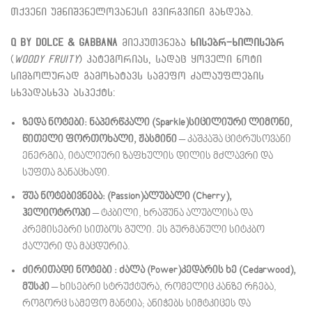
თქვენი უმნიშვნელოვანესი გვირგვინი გახდება.
Q by Dolce & Gabbana
მიეკუთვნება
ხისებრ-ხილისებრ
(
Woody Fruity
) კატეგორიას, სადაც ყოველი ნოტი
სიმბოლურად გამოხატავს სამეფო ძალაუფლების
სხვადასხვა ასპექტს:
ზედა ნოტები:
ნაპერწკალი (Sparkle)
სიცილიური ლიმონი,
წითელი ფორთოხალი, ჟასმინი
– კაშკაშა ციტრუსოვანი
ენერგია, იტალიური ზაფხულის დილის მძლავრი და
სუფთა განაცხადი.
შუა ნოტები
ვნება: (Passion)
ალუბალი (Cherry),
ჰელიოტროპი
– ტკბილი, ხრაშუნა ალუბლისა და
კრემისებრი სითბოს გული. ეს გურმანული სიტკბო
ქალური და მაცდურია.
ძირითადი ნოტები :
ძალა (Power)
კედარის ხე (Cedarwood),
მუსკი
– ხისებრი სტრუქტურა, რომელიც კანზე რჩება,
როგორც სამეფო მანტია; ანიჭებს სიმტკიცეს და