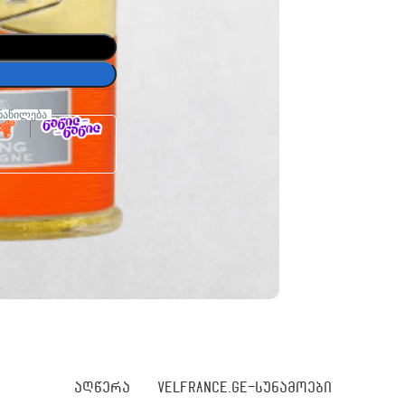
ნაწილება
ᲐᲦᲬᲔᲠᲐ
VELFRANCE.GE-ᲡᲣᲜᲐᲛᲝᲔᲑᲘ