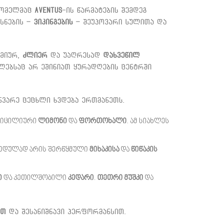
 რომელმაც
Aventus
-ის წარმატების შემდეგ
ოსნების –
ვიკინგების
– შეუპოვარი სულითა და
ამიურ,
ძლიერ
და უაღრესად
დახვეწილ
ლებსაც არ ეშინიათ ყურადღების ცენტრში
ნვარე ცეცხლი ხვდება ერთმანეთს.
 სიცილიური
ლიმონი
და
ფორთოხალი
. ამ სიახლეს
ბედულად არის შერწყმული
მიხაკისა
და
წიწაკის
ი
და კეთილშობილი
კედარი
.
თეთრი მუშკი
და
ით
და შესანიშნავი პერფორმანსით.