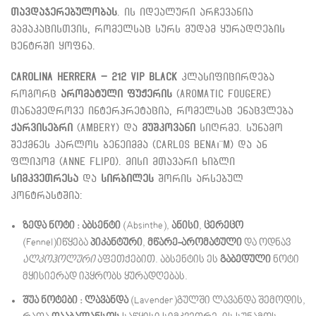
თავდაჯერებულობას
. ის იდეალური არჩევანია
მამაკაცისთვის, რომელსაც სურს მუდამ ყურადღების
ცენტრში ყოფნა.
Carolina Herrera – 212 VIP Black
კლასიფიცირდება
როგორც
არომატული ფუჟერის
(
Aromatic Fougere
)
თანამედროვე ინტერპრეტაცია, რომელსაც ენაცვლება
ქარვისებრი
(
Ambery
) და
მუშკოვანი
სიღრმე. სუნამო
შექმნეს კარლოს ბენეიმმა (
Carlos Bena
ı
¨
m
) და ან
ფლიპომ (
Anne Flipo
). მისი მთავარი ხიბლი
სიმკვეთრესა
და
სირბილეს
შორის არსებულ
კონტრასტშია:
ზედა ნოტი :
აბსენტი
(
Absinthe
),
ანისი
,
ცერეცო
(
Fennel
)იწყება
პიკანტური
,
მწარე-არომატული
და ოდნავ
ალკოჰოლური
აფეთქებით. აბსენტის ეს
გაბედული
ნოტი
მყისიერად იპყრობს ყურადღებას.
შუა ნოტები :
ლავანდა
(
Lavender
)გულში ლავანდა შემოდის,