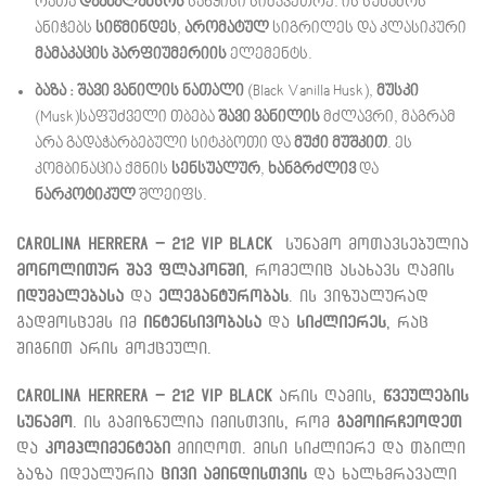
რათა
დააბალანსოს
საწყისი სიმკვეთრე. ის სუნამოს
ანიჭებს
სიწმინდეს
,
არომატულ
სიგრილეს და კლასიკური
მამაკაცის პარფიუმერიის
ელემენტს.
ბაზა :
შავი ვანილის ნათალი
(
Black Vanilla Husk
),
მუსკი
(
Musk
)საფუძველი თბება
შავი ვანილის
მძლავრი, მაგრამ
არა გადაჭარბებული სიტკბოთი და
მუქი მუშკით
. ეს
კომბინაცია ქმნის
სენსუალურ
,
ხანგრძლივ
და
ნარკოტიკულ
შლეიფს.
Carolina Herrera – 212 VIP Black
სუნამო მოთავსებულია
მონოლითურ შავ ფლაკონში
, რომელიც ასახავს ღამის
იდუმალებასა
და
ელეგანტურობას
. ის ვიზუალურად
გადმოსცემს იმ
ინტენსივობასა
და
სიძლიერეს
, რაც
შიგნით არის მოქცეული.
Carolina Herrera – 212 VIP Black
არის ღამის,
წვეულების
სუნამო
. ის გამიზნულია იმისთვის, რომ
გამოირჩეოდეთ
და
კომპლიმენტები
მიიღოთ. მისი სიძლიერე და თბილი
ბაზა იდეალურია
ცივი ამინდისთვის
და ხალხმრავალი